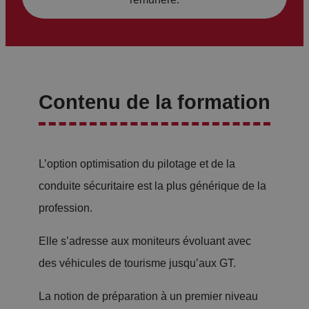
s
a
ci
g
bl
e
é
d
Contenu de la formation
s
e
:
s
fr
vi
ei
L’option optimisation du pilotage et de la
ra
n
conduite sécuritaire est la plus générique de la
g
a
profession.
e
g
s,
Elle s’adresse aux moniteurs évoluant avec
e
p
des véhicules de tourisme jusqu’aux GT.
d’
oi
ur
La notion de préparation à un premier niveau
nt