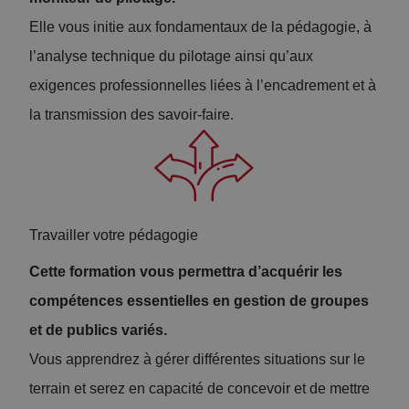
e
Elle vous initie aux fondamentaux de la pédagogie, à
c
l’analyse technique du pilotage ainsi qu’aux
h
exigences professionnelles liées à l’encadrement et à
ni
la transmission des savoir-faire.
q
u
e
s
Travailler votre pédagogie
d
Cette formation vous permettra d’acquérir les
e
compétences essentielles en gestion de groupes
pi
et de publics variés.
lo
Vous apprendrez à gérer différentes situations sur le
ta
terrain et serez en capacité de concevoir et de mettre
g