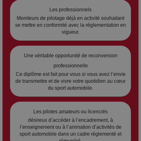
s
L
Les professionnels
a
Moniteurs de pilotage déjà en activité souhaitant
e
te
se mettre en conformité avec la réglementation en
ct
vigueur.
c
ur
h
e
ni
Une véritable opportunité de reconversion
d
cit
professionnelle
u
Ce diplôme est fait pour vous si vous avez l’envie
é
ci
de transmettre et de vivre votre quotidien au cœur
E
du sport automobile.
rc
x
ui
er
t
:
Les pilotes amateurs ou licenciés
ci
re
désireux d’accéder à l’encadrement, à
c
l’enseignement ou à l’animation d’activités de
p
sport automobile dans un cadre réglementé et
e
ér
rémunéré.