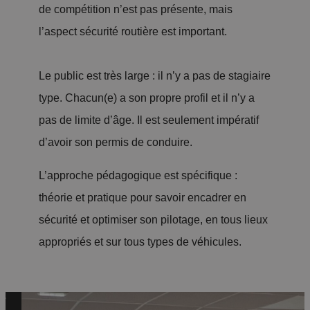
g
de compétition n’est pas présente, mais
s
e
l’aspect sécurité routière est important.
d
n
e
c
Le public est très large : il n’y a pas de stagiaire
c
e,
type. Chacun(e) a son propre profil et il n’y a
or
p
pas de limite d’âge. Il est seulement impératif
d
T
er
d’avoir son permis de conduire.
h
e,
te
é
z
L’approche pédagogique est spécifique :
o
d’
o
théorie et pratique pour savoir encadrer en
ri
a
n
sécurité et optimiser son pilotage, en tous lieux
e
d
e
e
appropriés et sur tous types de véhicules.
h
t
s
ér
p
d
e
r
e