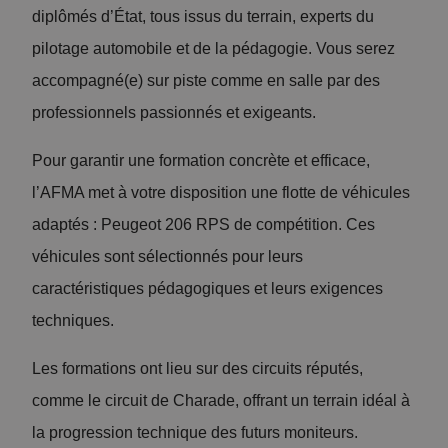
o
diplômés d’État, tous issus du terrain, experts du
n
n
pilotage automobile et de la pédagogie. Vous serez
P
s
accompagné(e) sur piste comme en salle par des
ré
ei
professionnels passionnés et exigeants.
p
ls
ar
Pour garantir une formation concrète et efficace,
a
at
l’AFMA met à votre disposition une flotte de véhicules
d
io
adaptés : Peugeot 206 RPS de compétition. Ces
a
n
véhicules sont sélectionnés pour leurs
pt
m
caractéristiques pédagogiques et leurs exigences
é
e
techniques.
s
nt
à
Les formations ont lieu sur des circuits réputés,
al
c
comme le circuit de Charade, offrant un terrain idéal à
e
h
la progression technique des futurs moniteurs.
: