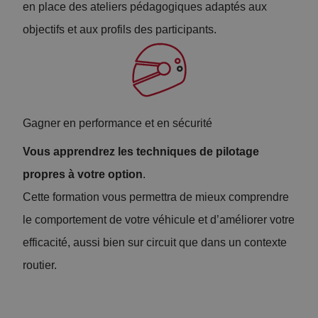
en place des ateliers pédagogiques adaptés aux
e
objectifs et aux profils des participants.
:
tr
aj
e
Gagner en performance et en sécurité
ct
R
Vous apprendrez les techniques de pilotage
oi
o
propres à votre option
.
re
ul
Cette formation vous permettra de mieux comprendre
s,
a
le comportement de votre véhicule et d’améliorer votre
fr
g
efficacité, aussi bien sur circuit que dans un contexte
ei
e
routier.
n
s
a
e
g