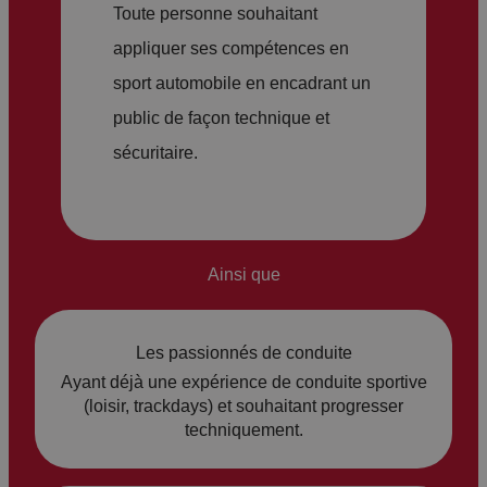
Toute personne souhaitant
e
e
appliquer ses compétences en
C
c
sport automobile en encadrant un
h
h
public de façon technique et
ar
ar
sécuritaire.
a
g
d
e,
e,
ta
ré
lo
Ainsi que
p
n
ut
p
Les passionnés de conduite
é
oi
Ayant déjà une expérience de conduite sportive
p
(loisir, trackdays) et souhaitant progresser
nt
techniquement.
o
e
ur
…