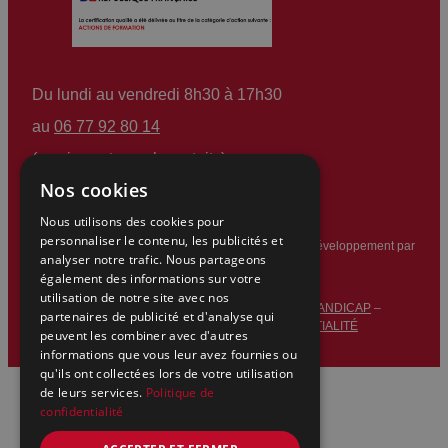
Du lundi au vendredi 8h30 à 17h30
au
06 77 92 80 14
(services et appels gratuits)
Nos cookies
Nous utilisons des cookies pour
personnaliser le contenu, les publicités et
© 2025 – AFMA – Tous droits réservés. – Design et développement par
analyser notre trafic. Nous partageons
Overscan
également des informations sur votre
utilisation de notre site avec nos
ACCESSIBILITÉ PERSONNES EN SITUATION DE HANDICAP
–
partenaires de publicité et d'analyse qui
MENTIONS LÉGALES
–
POLITIQUE DE CONFIDENTIALITÉ
peuvent les combiner avec d'autres
informations que vous leur avez fournies ou
qu'ils ont collectées lors de votre utilisation
de leurs services.
Politique de
confidentialité