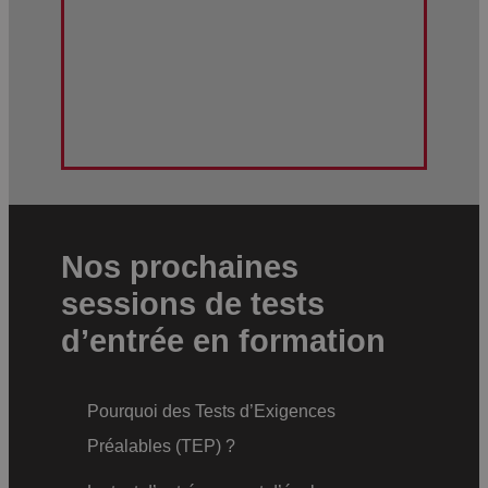
e
s
d
e
pr
o
gr
e
Nos prochaines
ss
sessions de tests
io
d’entrée en formation
n
Pourquoi des Tests d’Exigences
Préalables (TEP) ?