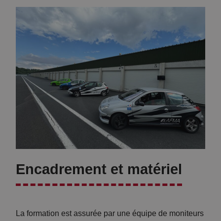
n
c
al
o
ys
n
e
d
e
ui
n
te
te
,
m
si
p
g
s
n
ré
Encadrement et matériel
al
el
is
,
at
c
La formation est assurée par une équipe de moniteurs
io