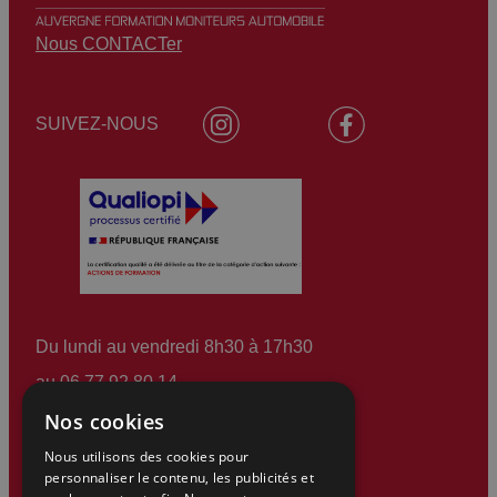
Nous CONTACTer
SUIVEZ-NOUS
Du lundi au vendredi 8h30 à 17h30
au
06 77 92 80 14
Nos cookies
(services et appels gratuits)
Nous utilisons des cookies pour
personnaliser le contenu, les publicités et