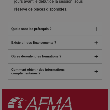
jours avant le début de la session, sous
réserve de places disponibles.
Quels sont les prérequis ?
Existe-t-il des financements ?
Voir le programme détaillé de la formation.
Où se déroulent les formations ?
Oui, plusieurs dispositifs de financement
peuvent être mobilisés selon votre situation
Comment obtenir des informations
Les lieux sont précisés sur chaque session du
grâce à notre certification Qualiopi.
complémentaires ?
calendrier.
Notre équipe est à votre disposition pour
répondre à toutes vos questions.