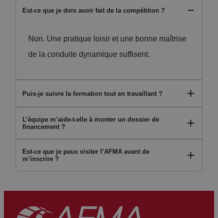
Est-ce que je dois avoir fait de la compétition ?
Non. Une pratique loisir et une bonne maîtrise
de la conduite dynamique suffisent.
Puis-je suivre la formation tout en travaillant ?
L’équipe m’aide-t-elle à monter un dossier de
Oui, selon le rythme choisi. Certaines formules
financement ?
sont compatibles avec une activité
Est-ce que je peux visiter l’AFMA avant de
professionnelle.
Oui. Nous vous accompagnons dans toutes
m’inscrire ?
les démarches CPF, AIF ou financement
OPCO, AFDAS.
Oui. Nous vous accueillons sur rendez-vous
pour vous faire découvrir notre équipe, nos
installations et nos véhicules. C’est l’occasion